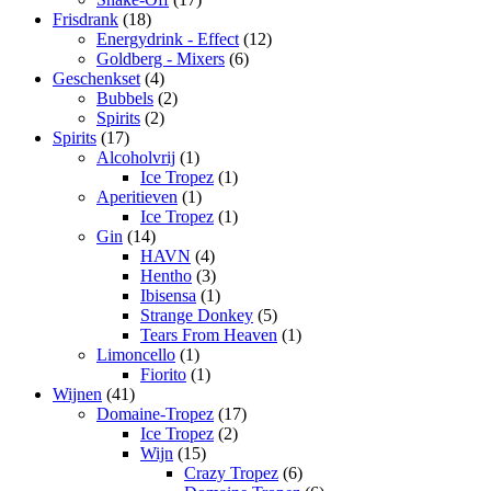
Frisdrank
(18)
Energydrink - Effect
(12)
Goldberg - Mixers
(6)
Geschenkset
(4)
Bubbels
(2)
Spirits
(2)
Spirits
(17)
Alcoholvrij
(1)
Ice Tropez
(1)
Aperitieven
(1)
Ice Tropez
(1)
Gin
(14)
HAVN
(4)
Hentho
(3)
Ibisensa
(1)
Strange Donkey
(5)
Tears From Heaven
(1)
Limoncello
(1)
Fiorito
(1)
Wijnen
(41)
Domaine-Tropez
(17)
Ice Tropez
(2)
Wijn
(15)
Crazy Tropez
(6)