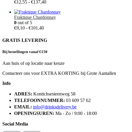
Prijsklasse:
€
12,55
-
€
137,40
€12,55
tot
Fraktique Chardonnay
€137,40
0
out of 5
Prijsklasse:
€
9,10
-
€
101,40
€9,10
tot
GRATIS LEVERING
€101,40
Bij bestellingen vanaf €150
Aan huis of op locatie naar keuze
Contacteer ons voor EXTRA KORTING bij Grote Aantallen
Info
ADRES:
Kontichsesteenweg 58
TELEFOONNUMMER:
03 609 57 62
EMAIL:
info@drinksdelivery.be
OPENINGSUREN:
Ma - Zo / 9:00 - 18:00
Social Media