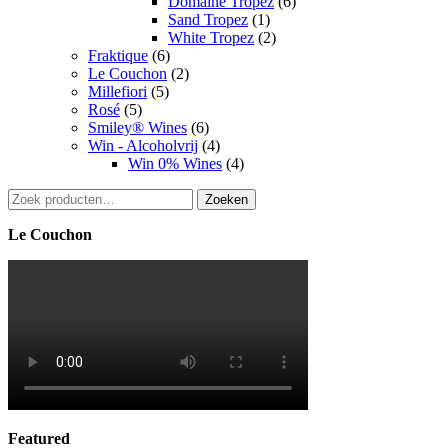
Domaine Tropez
(6)
Sand Tropez
(1)
White Tropez
(2)
Fraktique
(6)
Le Couchon
(2)
Millefiori
(5)
Rosé
(5)
Smiley® Wines
(6)
Win - Alcoholvrij
(4)
Win 0% Wines
(4)
Zoeken
Zoeken
naar:
Le Couchon
Featured