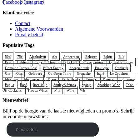
Facebook
Instagram
Klantenservice
Contact
Algemene Voorwaarden
Privacy beleid
Populaire Tags
50cl
75cl
Alcoholvrij
Alu
Antwerpen
Belgisch
België
Blik
Brut
Bubbels
Cava
Cinsault
Cocktail
Crazy Tropez
Domaine Tropez
Domaine Tropez Rosé
Effect Energy
Energiedrank
Fraktique
Frankrijk
Gin
Glas
Goldberg
Goldberg Tonic
Grenache
Italië
Le Couchon
Magnum
Mediterraan
Mixer
Party Drinks
Premix
Prosecco
Provence
Puglia
Rosé
Rosé Wijn
Smiley® Wines
Spanje
Sparkling Wine
Take-
Off Cocktails
Tropez Wines
Wijn
Wine
Wit
Nieuwsbrief
Blijf op de hoogte van de laatste nieuwigheden en promo’s. Schrijf
in voor de nieuwsbrief: