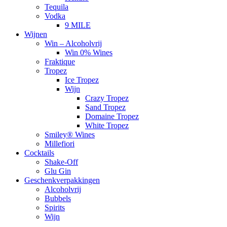
Tequila
Vodka
9 MILE
Wijnen
Win – Alcoholvrij
Win 0% Wines
Fraktique
Tropez
Ice Tropez
Wijn
Crazy Tropez
Sand Tropez
Domaine Tropez
White Tropez
Smiley® Wines
Millefiori
Cocktails
Shake-Off
Glu Gin
Geschenkverpakkingen
Alcoholvrij
Bubbels
Spirits
Wijn