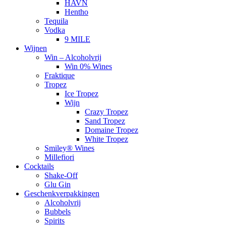
HAVN
Hentho
Tequila
Vodka
9 MILE
Wijnen
Win – Alcoholvrij
Win 0% Wines
Fraktique
Tropez
Ice Tropez
Wijn
Crazy Tropez
Sand Tropez
Domaine Tropez
White Tropez
Smiley® Wines
Millefiori
Cocktails
Shake-Off
Glu Gin
Geschenkverpakkingen
Alcoholvrij
Bubbels
Spirits