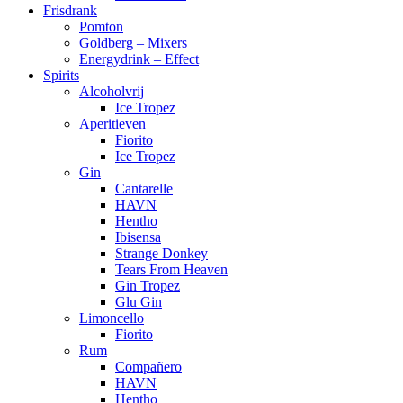
Frisdrank
Pomton
Goldberg – Mixers
Energydrink – Effect
Spirits
Alcoholvrij
Ice Tropez
Aperitieven
Fiorito
Ice Tropez
Gin
Cantarelle
HAVN
Hentho
Ibisensa
Strange Donkey
Tears From Heaven
Gin Tropez
Glu Gin
Limoncello
Fiorito
Rum
Compañero
HAVN
Hentho