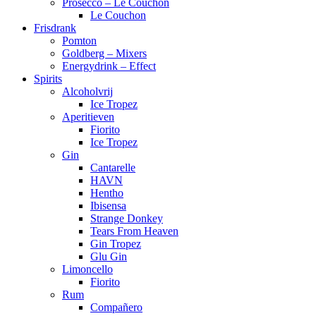
Prosecco – Le Couchon
Le Couchon
Frisdrank
Pomton
Goldberg – Mixers
Energydrink – Effect
Spirits
Alcoholvrij
Ice Tropez
Aperitieven
Fiorito
Ice Tropez
Gin
Cantarelle
HAVN
Hentho
Ibisensa
Strange Donkey
Tears From Heaven
Gin Tropez
Glu Gin
Limoncello
Fiorito
Rum
Compañero